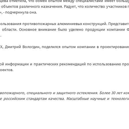
ева отметила, что обмен опытом между специалистами имеет большу
ве объектов различного назначения. Радует, что количество участнико
, - подчеркнула она.
пользования противопожарных алюминиевых конструкций. Представит
 области. Основное внимание было уделено продукции компании Ф
.
, Дмитрий Вологдин, поделился опытом компании в проектировании
зной информации и практических рекомендаций по использованию про
оектов.
пожарного, специального и защитного остекления. Более 30 лет ком
е российским стандартам качества. Масштабные научные и технологи