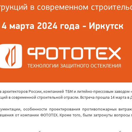
а архитекторов России, компанией ТБМ и литейно-прессовым заводом 
й в современной строительной отрасли. Встреча прошла 14 марта в Д
кументации, особенности проектирования противопожарных витра
 решения от компании ФОТОТЕХ. Кроме того, были затронуты вопрос