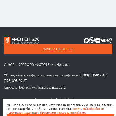
ЗАЯВКА НА РАСЧЕТ
© 1990 — 2026 ООО «ФОТОТЕХ» г. Иркутск
Обращайтесь в офис компании по телефонам
8 (800) 550-01-01
,
8
(926) 398-39-27
Адрес:
г. Иркутск, ул. Трактовая, д. 20/2
или по электронной почте
sales@phototech.ru
Мы используем файлы cookie, метрические программы и системы аналитики.
Продолжая работу с сайтом, вы соглашаетесь с
Политикой обработки
Политика конфиденциальности
,
Согласие на обработку
персональных данных
и
Правилами пользования сайтом.
персональных данных
,
Согласие на получение рекламных